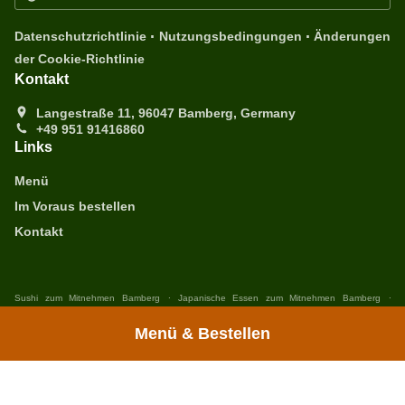
.
.
Datenschutzrichtlinie
Nutzungsbedingungen
Änderungen
der Cookie-Richtlinie
Kontakt
Langestraße 11, 96047 Bamberg, Germany
+49 951 91416860
Links
Menü
Im Voraus bestellen
Kontakt
.
.
Sushi zum Mitnehmen Bamberg
Japanische Essen zum Mitnehmen Bamberg
Thailändischer Essen zum Mitnehmen Bamberg
Menü & Bestellen
Unterstützt von: